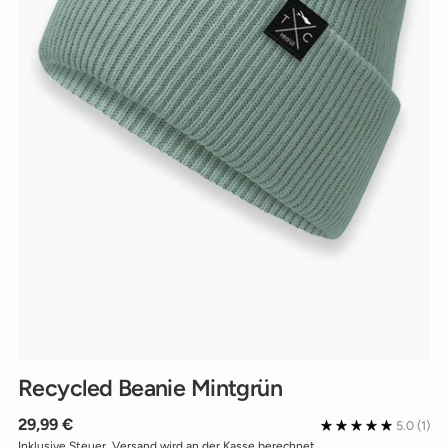
Recycled Beanie Mintgrün
Regulärer
29,99 €
5.0
(1)
Preis
Inklusive Steuer.
Versand
wird an der Kasse berechnet.