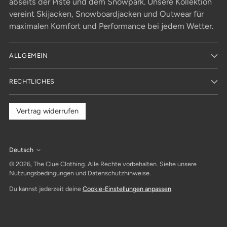
abseits der Piste und dem Snowpark. Unsere Kollektion
vereint Skijacken, Snowboardjacken und Outwear für
maximalen Komfort und Performance bei jedem Wetter.
ALLGEMEIN
RECHTLICHES
Vertrag widerrufen
Deutsch
Sprache
© 2026,
The Clue Clothing
. Alle Rechte vorbehalten. Siehe unsere
Nutzungsbedingungen und Datenschutzhinweise.
Du kannst jederzeit deine
Cookie-Einstellungen anpassen
.