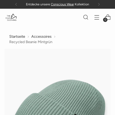
ion
Gratis Versand in die EU ab 100 €
0
Startseite
Accessoires
Recycled Beanie Mintgrün