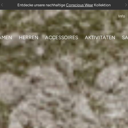
Gratis Versand in die EU ab 100 € Bestellwert
Info
AMEN
HERREN
ACCESSOIRES
AKTIVITÄTEN
SA