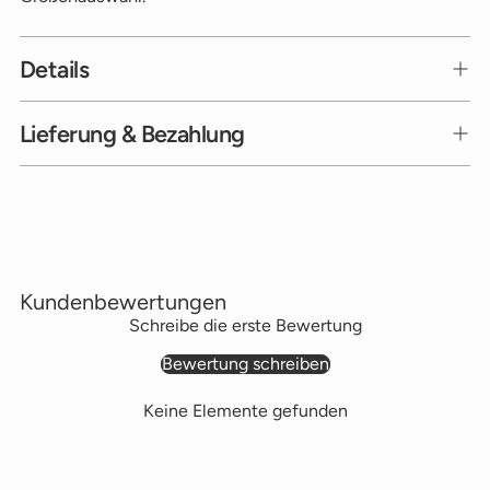
Details
Lieferung & Bezahlung
Produkt
in
den
Warenkorb
Kundenbewertungen
legen
Schreibe die erste Bewertung
Bewertung schreiben
Keine Elemente gefunden