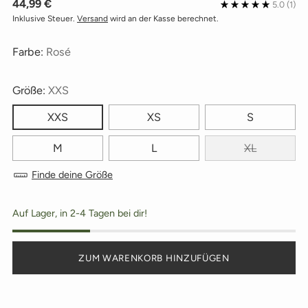
Regulärer
44,99 €
5.0
(1)
Preis
Inklusive Steuer.
Versand
wird an der Kasse berechnet.
Farbe:
Rosé
Größe:
XXS
XXS
XS
S
M
L
XL
Finde deine Größe
Auf Lager, in 2-4 Tagen bei dir!
ZUM WARENKORB HINZUFÜGEN